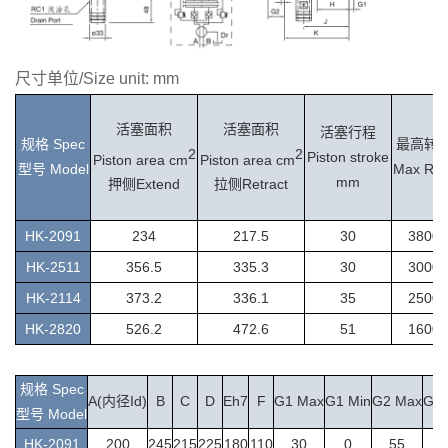
尺寸单位/Size unit: mm
活塞面积
活塞面积
活塞行程
规格 Spec
最高转
2
2
Piston stroke
Piston area cm
Piston area cm
型号 Model
Max RP
mm
押侧Extend
拉侧Retract
H
K-2091
234
217.5
30
3800
HK-2511
356.5
335.3
30
3000
HK-2114
373.2
336.1
35
2500
HK-2820
526.2
472.6
51
1600
规格 Spec
A(内径Id)
B
C
D
Eh7
F
G1
Max
G1 Min
G2 Max
G2 
型号 Model
H
K-2091
200
245
215
225
180
110
30
0
55
2