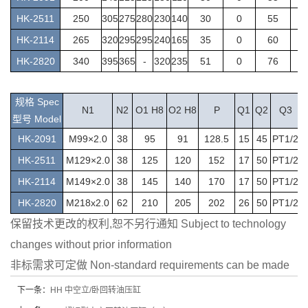
HK-2511
250
305
275
280
230
140
30
0
55
2
HK-2114
265
320
295
295
240
165
35
0
60
2
HK-2820
340
395
365
-
320
235
51
0
76
2
规格 Spec
N
1
N
2
O
1 H8
O2 H8
P
Q1
Q2
Q3
型号 Model
H
K-2091
M99
×
2.0
38
95
91
128.5
15
45
PT1/2
HK-2511
M129
×
2.0
38
125
120
152
17
50
PT1/2
HK-2114
M149
×
2.0
38
145
140
170
17
50
PT1/2
HK-2820
M218x2.0
62
210
205
202
26
50
PT1/2
保留技术更改的权利,恕不另行通知 Subject to technology
changes without prior information
非标需求可定做 Non-standard requirements can be made
下一条：
HH 中空立/卧回转油压缸