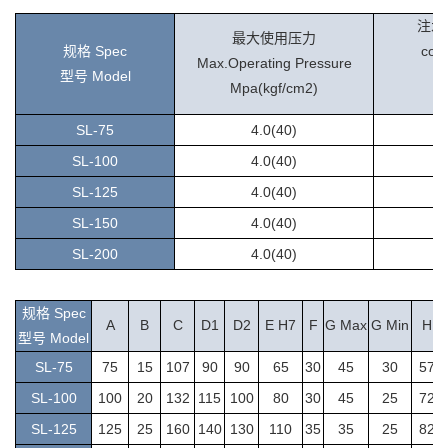
注水
最大使用压力
规格 Spec
cool
Max.Operating Pressure
型号 Model
M
Mpa(kgf/cm2)
M
S
L-75
4.0(40)
SL-100
4.0(40)
SL-125
4.0(40)
SL-150
4.0(40)
SL-200
4.0(40)
规格 Spec
A
B
C
D1
D2
E H7
F
G Max
G Min
H
型号 Model
S
L-75
75
15
107
90
90
65
30
45
30
57
SL-100
100
20
132
115
100
80
30
45
25
72
SL-125
125
25
160
140
130
110
35
35
25
82