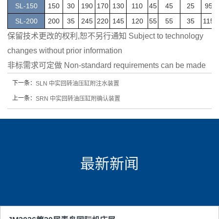
SL-150
150
30
190
170
130
110
45
45
25
95
SL-200
200
35
245
220
145
120
55
55
35
115
保留技术更改的权利,恕不另行通知 Subject to technology
changes without prior information
非标需求可定做 Non-standard requirements can be made
下一条：
SLN 中实回转油压缸附注水装置
上一条：
SRN 中实回转油压缸附确认装置
最新新闻