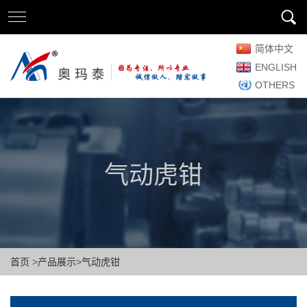
简体中文
ENGLISH
OTHERS
气动虎钳
首页
>
产品展示
>
气动虎钳