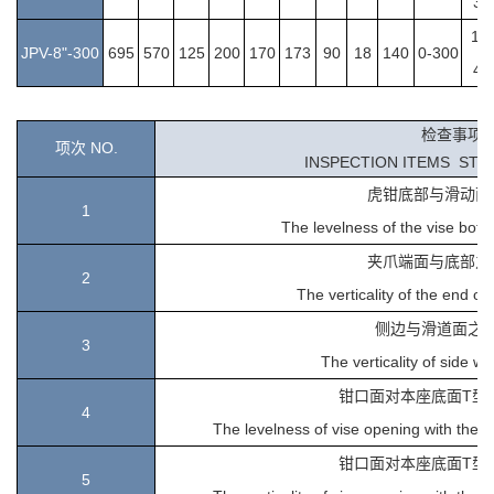
31
10
JPV-8"-300
695
570
125
200
170
173
90
18
140
0-300
41
检查事项
项次
NO.
INSPECTION ITEMS ST
虎钳底部与滑动面
1
The levelness of the vise botto
夹爪端面与底部之
2
The verticality of the end of
侧边与滑道面之
3
T
he verticality of side wi
钳口面对本座底面T型
4
The levelness of vise opening with the T-
钳口面对本座底面T型
5