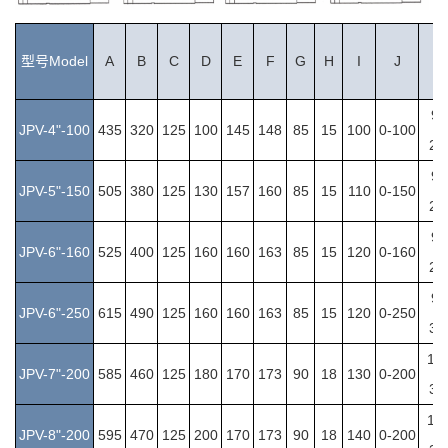
型号Model
A
B
C
D
E
F
G
H
I
J
J
95
JPV-4"-100
435
320
125
100
145
148
85
15
100
0-100
22
95
JPV-5"-150
505
380
125
130
157
160
85
15
110
0-150
25
95
JPV-6"-160
525
400
125
160
160
163
85
15
120
0-160
26
95
JPV-6"-250
615
490
125
160
160
163
85
15
120
0-250
35
10
JPV-7"-200
585
460
125
180
170
173
90
18
130
0-200
30
10
JPV-8"-200
595
470
125
200
170
173
90
18
140
0-200