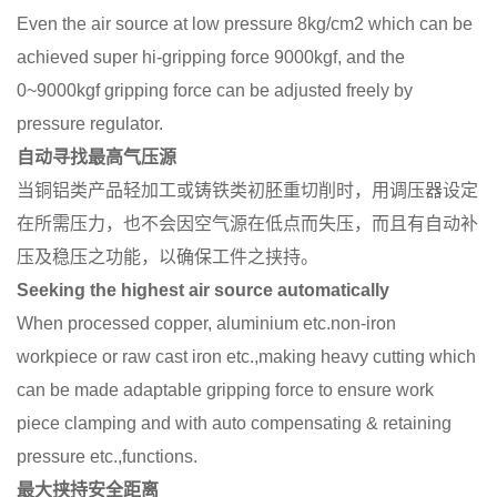
Even the air source at low pressure 8kg/cm2 which can be
achieved super hi-gripping force 9000kgf, and the
0~9000kgf gripping force can be adjusted freely by
pressure regulator.
自动寻找最高气压源
当铜铝类产品轻加工或铸铁类初胚重切削时，用调压器设定
在所需压力，也不会因空气源在低点而失压，而且有自动补
压及稳压之功能，以确保工件之挟持。
Seeking the highest air source automatically
When processed copper, aluminium etc.non-iron
workpiece or raw cast iron etc.,making heavy cutting which
can be made adaptable gripping force to ensure work
piece clamping and with auto compensating & retaining
pressure etc.,functions.
最大挟持安全距离