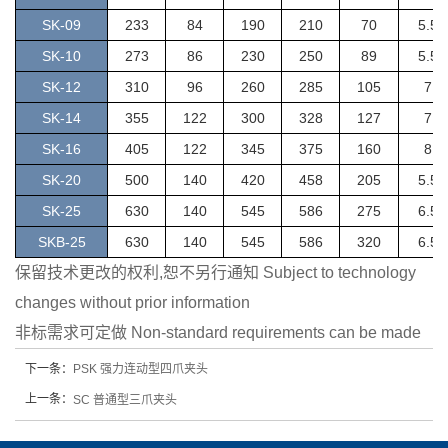
SK-09
233
84
190
210
70
5.5
SK-10
273
86
230
250
89
5.5
SK-12
310
96
260
285
105
7
SK-14
355
122
300
328
127
7
SK-16
405
122
345
375
160
8
SK-20
500
140
420
458
205
5.5
SK-25
630
140
545
586
275
6.5
SKB-25
630
140
545
586
320
6.5
保留技术更改的权利,恕不另行通知 Subject to technology
changes without prior information
非标需求可定做 Non-standard requirements can be made
下一条：
PSK 强力连动型四爪夹头
上一条：
SC 普通型三爪夹头