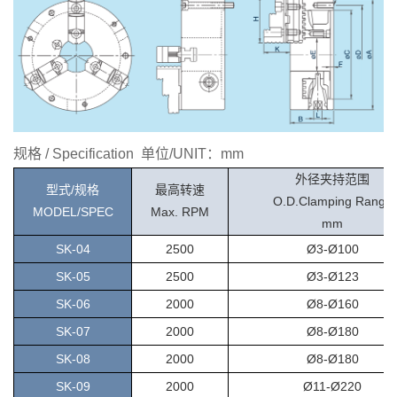
规格 / Specification 单位/UNIT：mm
外径夹持范围
型式/规格
最高转速
O.D.Clamping Range
MODEL/SPEC
Max. RPM
mm
SK-04
2500
Ø3-Ø100
SK-05
2500
Ø3-Ø123
SK-06
2000
Ø8-Ø160
SK-07
2000
Ø8-Ø180
SK-08
2000
Ø8-Ø180
SK-09
2000
Ø11-Ø220