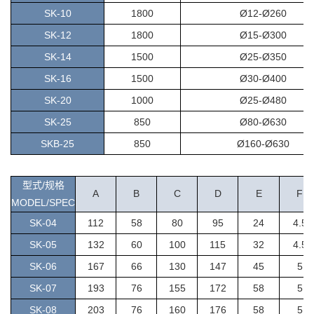
SK-10
1800
Ø12-Ø260
SK-12
1800
Ø15-Ø300
SK-14
1500
Ø25-Ø350
SK-16
1500
Ø30-Ø400
SK-20
1000
Ø25-Ø480
SK-25
850
Ø80-Ø630
SKB-25
850
Ø160-Ø630
型式/规格
A
B
C
D
E
F
MODEL/SPEC
SK-04
112
58
80
95
24
4.5
SK-05
132
60
100
115
32
4.5
SK-06
167
66
130
147
45
5
SK-07
193
76
155
172
58
5
SK-08
203
76
160
176
58
5