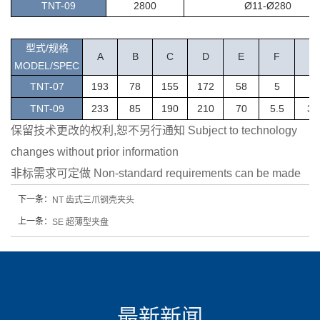
TNT-09
2800
Ø11-Ø280
型式/规格
A
B
C
D
E
F
MODEL/SPEC
T
NT-07
193
78
155
172
58
5
3
TNT-09
233
85
190
210
70
5.5
3-
保留技术更改的权利,恕不另行通知 Subject to technology
changes without prior information
非标需求可定做 Non-standard requirements can be made
下一条：
NT 齿式三爪钢壳夹头
上一条：
SE 超薄型夹盘
最新新闻