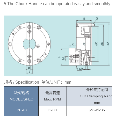
5.The Chuck Handle can be operated easily and smoothly.
规格 / Specification 单位/UNIT：mm
外径夹持范围
型式/规格
最高转速
O.D.Clamping Range
MODEL/SPEC
Max. RPM
mm
T
NT-07
3200
Ø8-Ø235