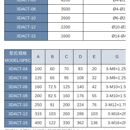
3DACT-08
3500
Ø4-Ø197
3DACT-10
2600
Ø6-Ø267
3DACT-12
2200
Ø10-Ø32
3DACT-15
1600
Ø14-Ø42
型式/规格
A
B
C
D
E
G
MODEL/SPEC
3DACT-04
100
60
70
83
20
3
-M8×1.25P
3DACT-05
125
65
95
108
32
3
-M8×1.25P
3DACT-06
160
72.5
125
140
42
3-M10×1.5P
3DACT-08
200
82.5
160
176
55
3-M10×1.5P
3DACT-10
250
91
200
224
76
3-M12×1.75P
3DACT-12
315
103
260
286
103
3-M16×2P
3DACT-15
400
122
330
362
136
3-M16×2P