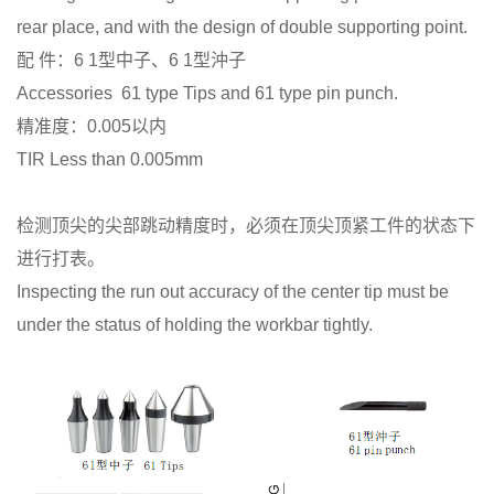
rear place, and with the design of double supporting point.
配 件：6 1型中子、6 1型沖子
Accessories 61 type Tips and 61 type pin punch.
精准度：0.005以内
TIR Less than 0.005mm
检测顶尖的尖部跳动精度时，必须在顶尖顶紧工件的状态下
进行打表。
Inspecting the run out accuracy of the center tip must be
under the status of holding the workbar tightly.