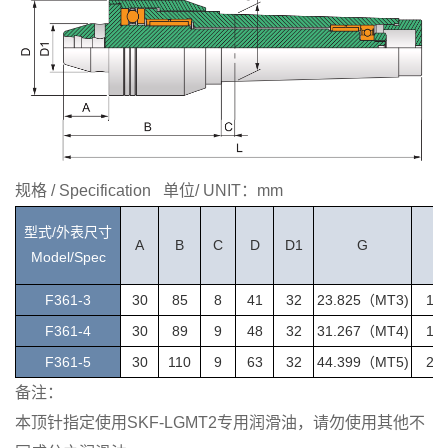
规格 / Specification 单位/ UNIT：mm
型式/外表尺寸
A
B
C
D
D1
G
L
Model/Spec
F361-3
30
85
8
41
32
2
3.825（MT3)
17
F361-4
30
89
9
48
32
31.267（MT4)
19
F361-5
30
110
9
63
32
44.399（MT5)
24
备注：
本顶针指定使用SKF-LGMT2专用润滑油，请勿使用其他不