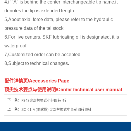
4,if "A" is behind the center interchangeable tip name,it
denotes the tip is extended length.
5,About axial force data, please refer to the hydraulic
pressure data of the tailstock.
6,For live centers, SKF lubricating oil is designated, it is
waterproof.
7,Customized order can be accepted.
8,Subject to technical changes.
配件详情页/Accessories Page
顶尖技术要点与使用说明/Center technical user manual
下一条：
F348尖部替换式小径回转顶针
上一条：
SC-61-A (附螺帽) 尖部替换式中负荷回转顶针