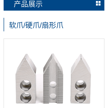
产品展示
软爪/硬爪/扇形爪