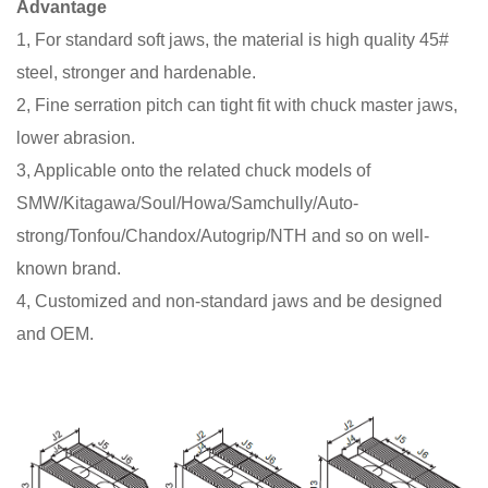
Advantage
1, For standard soft jaws, the material is high quality 45#
steel, stronger and hardenable.
2, Fine serration pitch can tight fit with chuck master jaws,
lower abrasion.
3, Applicable onto the related chuck models of
SMW/Kitagawa/Soul/Howa/Samchully/Auto-
strong/Tonfou/Chandox/Autogrip/NTH and so on well-
known brand.
4, Customized and non-standard jaws and be designed
and OEM.