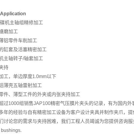
Application
硬碟机主轴组精修加工
搪磨加工
薄铝零件车削加工
的缸套及活塞精密加工
机主轴转子/轴套加工
夹持
加工，单边厚度1.0mm以下
铝薄壳五轴雷射加工
零件、薄型工件的外夹或内张夹持加工
超过1000组销售JAP100精密气压膜片夹头的记录，有为国
多年的经验与自有精密加工设备为客户设计夹具并制作夹爪，提
们讨论您的需求与夹持困难，我们工程人员竭诚为您提供咨询服
 bushings.