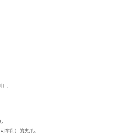
）.
爪。
(可车削）的夹爪。