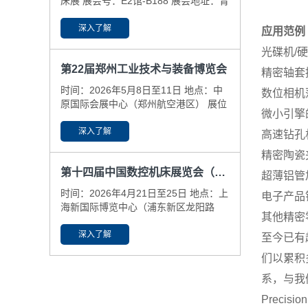
床展 展会号：E2馆-B188 展会地址：青
岛国际博览中心(即墨区） ​展会日期：
6.25-29
深入了解
应用范例
光碟机/
第22届郑州工业技术与装备博览会
精密轴套
时间：2026年5月8日至11日 地点：中
数位相机
原国际会展中心（郑州航空港区） 展位
微小引擎
号：N6-59-61
深入了解
高速钻孔
精密陶瓷
第十四届中国数控机床展览会（CCMT2026）
超薄铝管
时间：2026年4月21日至25日 地点：上
电子产品
海新国际博览中心（浦东新区龙阳路
其他精密
2345号） 展位号：N3-B425，N5-
A381
深入了解
至今已有
们以累积
系，与我
Precision