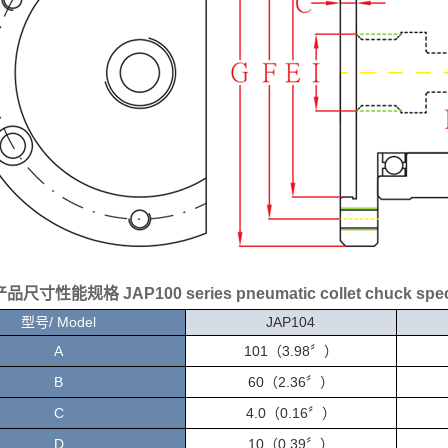
0产品尺寸性能规格
JAP100 series pneumatic collet chuck spe
型号/ Model
J
AP104
A
101（3.98〞）
B
6
0（2.36〞）
C
4.0（0.16〞）
D
10（0.39〞）