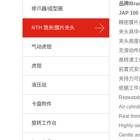
品牌/Bra
修爪器/成型圈
JAP 1
精密膜片
NTH 筒夹/膜片夹头
夹头具中
夹头高度
气动虎钳
无滑动件
高转速工
虎钳
前置式安
夹持力可
液压站
依据工件
Repeatabi
卡盘附件
Air cylind
Real fron
旋转工作台
Highly-se
Gentle an