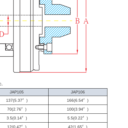
c.
J
AP105
J
AP106
1
37(5.37〞)
166(6.54〞)
7
0(2.76〞)
100(3.94〞)
3.5(0.14〞)
5.5(0.22〞)
12(0.47〞)
42(
1.65
〞)