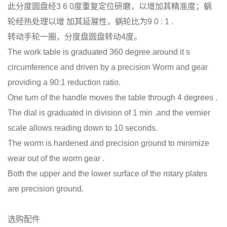
此分度圆盘经3 6 0度重复定位研磨，以增加其精准度；蜗
轮经热处理以增
加其延展性，蜗轮比为9 0 : 1 .
转动手轮一圈，分度盘圆盘转动4度。
The work table is graduated 360 degree around it s
circumference and
driven by a precision Worm and gear
providing a 90:1 reduction ratio.
One turn of the handle moves the table through 4 degrees .
The dial is
graduated in division of 1 min .and the vernier
scale allows reading
down to 10 seconds.
The worm is hardened and precision ground to minimize
wear out of
the worm gear .
Both the upper and the lower surface of the rotary plates
are precision ground.
选购配件