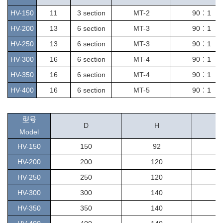
H
V-150
11
3 section
MT-2
9
0︰1
H
V-200
13
6 section
MT-3
9
0︰1
HV-250
13
6 section
MT-3
9
0︰1
HV-300
16
6 section
MT-4
9
0︰1
HV-350
16
6 section
MT-4
9
0︰1
HV-400
16
6 section
MT-5
9
0︰1
型号
D
H
Model
H
V-150
150
92
H
V-200
200
120
HV-250
250
120
HV-300
300
140
HV-350
350
140