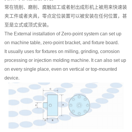
常在铣削、磨削、腐触加工或者射出成形机上被用来快速装
夹工件或者夹具，零点定位装置可以被安装在任何位置，甚
至是立式或顶式安装。
The External installation of Zero-point system can set up
on machine table, zero-point bracket, and fixture board.
It usually uses for fixtures on milling, grinding, corrosion
processing or injection molding machine. It can also set up
on every single place, even on vertical or top-mounted
device.