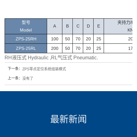
型号
夹持力/Po
A
B
C
D
E
Model
KN
ZPS-25RH
100
50
70
20
25
20
ZPS-25RL
200
50
70
20
25
17
RH液压式 Hydraulic ,RL气压式 Pneumatic.
下一条：
ZPS零点定位系统组装模式
上一条：
没有了
最新新闻