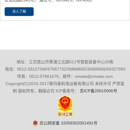
区龙阳路2345号） 展位号：N3-B425，N5-A381
深入了解
地址：江苏昆山市黄浦江北路511号智能装备中心20栋
电话：0512-55127340/57667732/36868655/36868656/50327993
传真：0512-57661676；邮件：omatei@omatei.com
Copyright(C)2015-2017奥玛泰机电设备有限公司 未经许可 严禁复
制 版权所有，翻版必究 ICP备案号：
苏ICP备20015006号
苏公网安备 32058302001491号