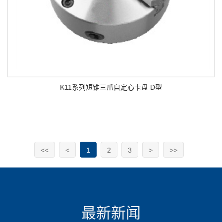
K11系列短锥三爪自定心卡盘 D型
<<
<
1
2
3
>
>>
最新新闻