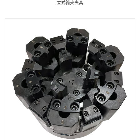
立式筒夹夹具