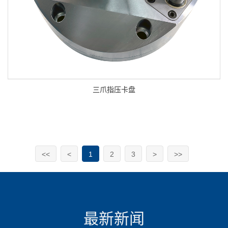
三爪指压卡盘
<<
<
1
2
3
>
>>
最新新闻