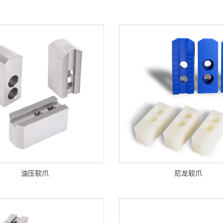
油压软爪
尼龙软爪