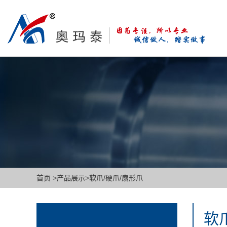
首页
>
产品展示
>
软爪/硬爪/扇形爪
软