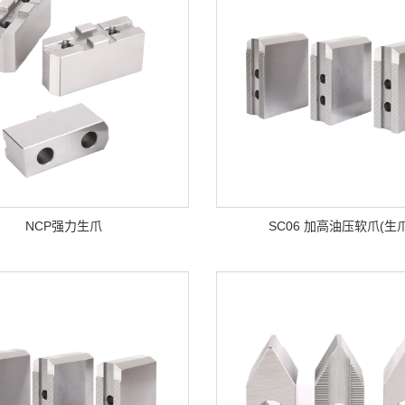
NCP强力生爪
SC06 加高油压软爪(生爪