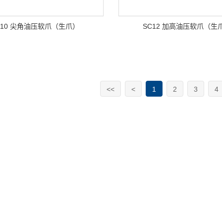
C10 尖角油压软爪（生爪）
SC12 加高油压软爪（生
<<
<
1
2
3
4