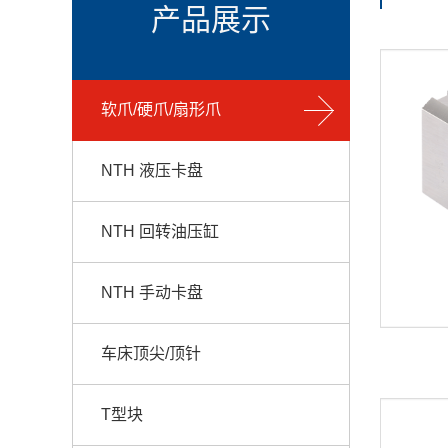
产品展示
软爪/硬爪/扇形爪
NTH 液压卡盘
NTH 回转油压缸
NTH 手动卡盘
车床顶尖/顶针
T型块