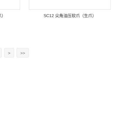
爪）
SC12 尖角油压软爪（生爪）
>
>>