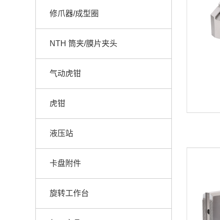
修爪器/成型圈
NTH 筒夹/膜片夹头
气动虎钳
虎钳
液压站
卡盘附件
旋转工作台