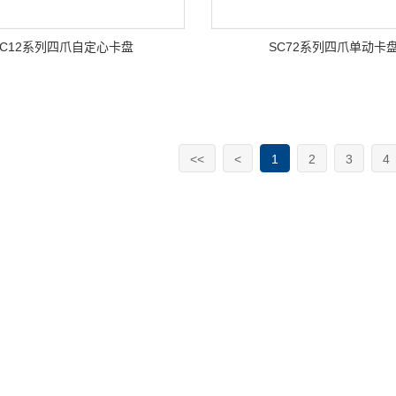
SC12系列四爪自定心卡盘
SC72系列四爪单动卡
<<
<
1
2
3
4