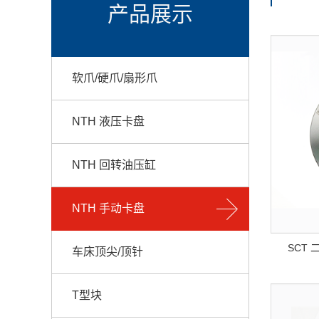
产品展示
软爪/硬爪/扇形爪
NTH 液压卡盘
NTH 回转油压缸
NTH 手动卡盘
SCT
车床顶尖/顶针
T型块