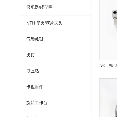
修爪器/成型圈
NTH 筒夹/膜片夹头
气动虎钳
虎钳
SKT 两
液压站
卡盘附件
旋转工作台