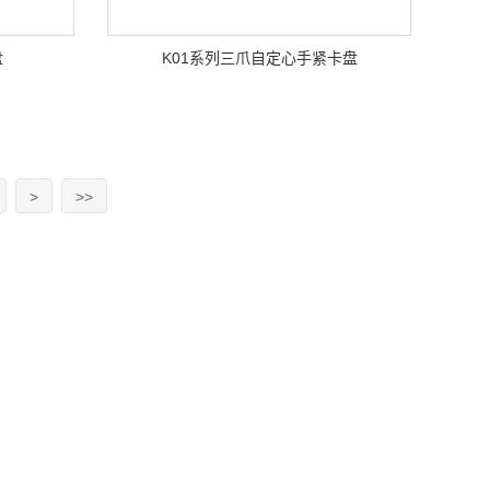
盘
K01系列三爪自定心手紧卡盘
>
>>