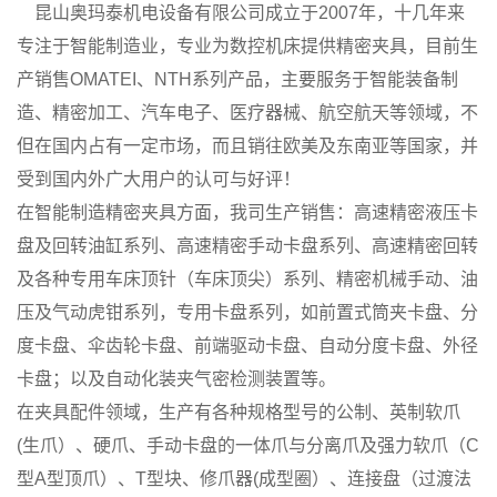
昆山奥玛泰机电设备有限公司成立于2007年，十几年来
专注于智能制造业，专业为数控机床提供精密夹具，目前生
产销售OMATEI、NTH系列产品，主要
服务于智能装备制
造、精密加工、汽车电子、医疗器械、航空航天等领域，
不
但在国内占有一定市场，而且销往欧美及东南亚等国家，并
受到国内外广大用户的认可与好评！
在智能制造精密夹具方面，我司生产销售：高速精密液压卡
盘及回转油缸系列、高速精密手动卡盘系列、高速精密回转
及各种专用车床顶针（车床顶尖）系列、精密机械手动、油
压及气动虎钳系列，专用卡盘系列，如前置式筒夹卡盘、分
度卡盘、伞齿轮卡盘、前端驱动卡盘、自动分度卡盘、外径
卡盘；以及自动化装夹气密检测装置等。
在夹具配件领域，生产有各种规格型号的公制、英制软爪
(生爪）、硬爪、手动卡盘的一体爪与分离爪及强力软爪（C
型A型顶爪）、T型块、修爪器(成型圈）、连接盘（过渡法