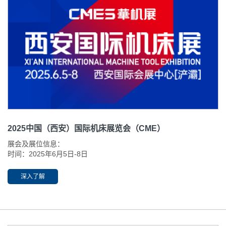
2025中国（西安）国际机床展览会（CME）
展会及展位信息：
时间：2025年6月5日-8日
地点：西安国际会展中心（浐灞生态区会展一路1399号）
主题：“硬科技·新智造·链西部” 展位号：3C-42
深入了解