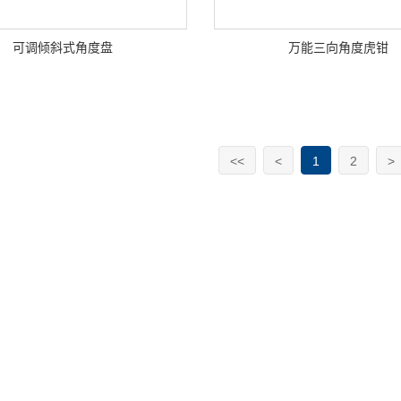
可调倾斜式角度盘
万能三向角度虎钳
<<
<
1
2
>