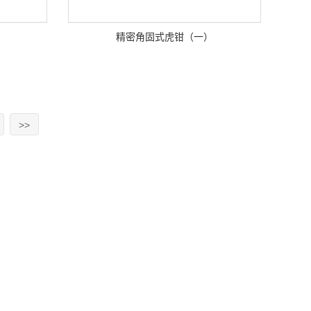
精密角固式虎钳（一）
>>