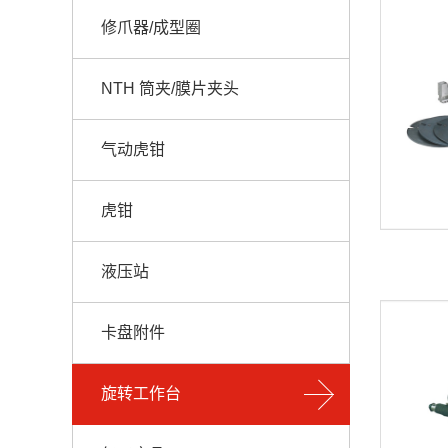
修爪器/成型圈
NTH 筒夹/膜片夹头
气动虎钳
虎钳
液压站
卡盘附件
旋转工作台