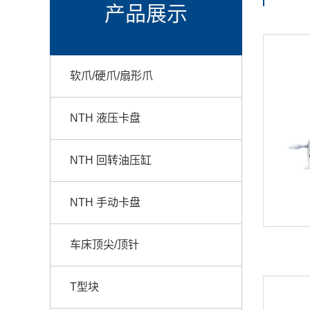
产品展示
软爪/硬爪/扇形爪
NTH 液压卡盘
NTH 回转油压缸
NTH 手动卡盘
车床顶尖/顶针
T型块