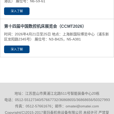
港区） 展位号：N6-59-61
深入了解
第十四届中国数控机床展览会（CCMT2026）
时间：2026年4月21日至25日 地点：上海新国际博览中心（浦东新
区龙阳路2345号） 展位号：N3-B425，N5-A381
深入了解
地址：江苏昆山市黄浦江北路511号智能装备中心20栋
电话：0512-55127340/57667732/36868655/36868656/50327993
传真：0512-57661676；邮件：omatei@omatei.com
Copyright(C)2015-2017奥玛泰机电设备有限公司 未经许可 严禁复