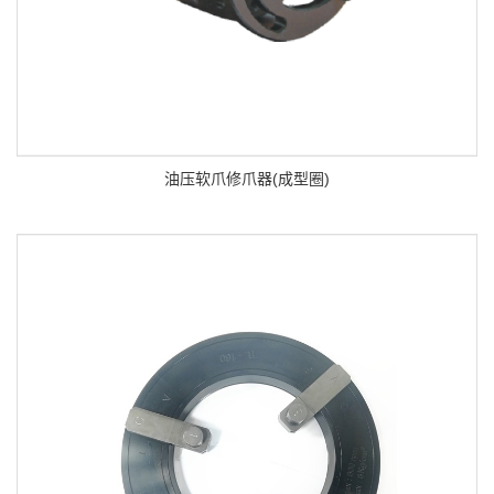
油压软爪修爪器(成型圈)