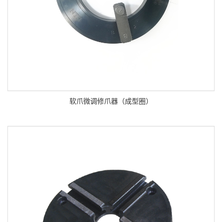
软爪微调修爪器（成型圈）